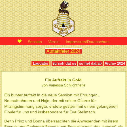
Session
Verein
Impressum/Datenschutz
Auftaktfeier 2024
Laudatio
su soh dat us
su lief dat ab
Archiv 2024
Ein Auftakt in Gold
von Vanessa Schlichtherle
Ein bunter Auftakt in die neue Session mit Ehrungen,
Neuaufnahmen und Hajo, der mit seiner Gitarre für
Mitsingstimmung sorgte, endete gestern mit einem gelungenen
Finale für uns und insbesondere für Eva Stellmach.
Denn Prinz und Bonna überraschten die Anwesenden mit ihrem
Besuch und Christoph Schada von Borzyskowski, der „getarnt“ als