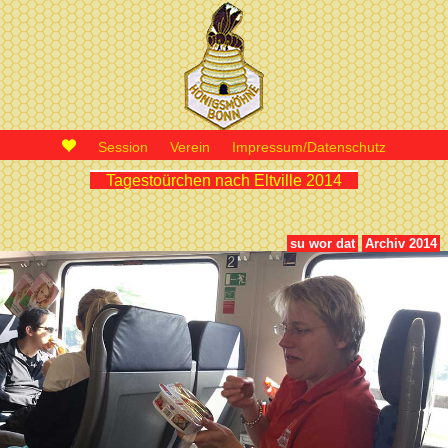
Session
Verein
Impressum/Datenschutz
Tagestoürchen nach Eltville 2014
su wor dat
Archiv 2014