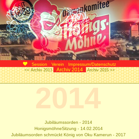
Session
Verein
Impressum/Datenschutz
Archiv 2014
<< Archiv 2013
Archiv 2015 >>
Damenkomitee Honigsmöhne Bonn e.V. von 1889
2014
Jubiläumssorden - 2014
HonigsmöhneSitzung - 14.02.2014
Jubiläumsorden schmückt König von Oku Kamerun - 2017