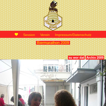
Session
Verein
Impressum/Datenschutz
Biermarathon 2009
su wor dat
Archiv 2009