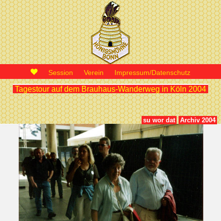
Session
Verein
Impressum/Datenschutz
Tagestour auf dem Brauhaus-Wanderweg in Köln 2004
su wor dat
Archiv 2004