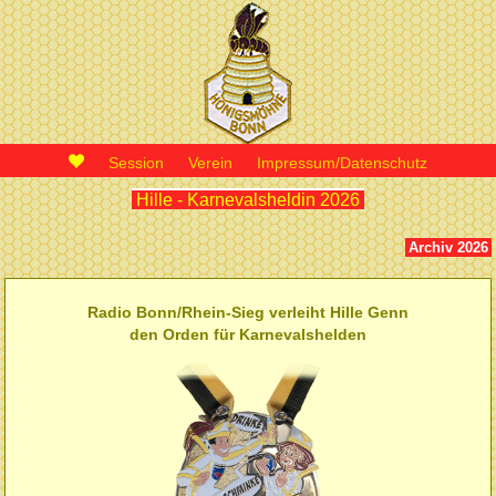
Session
Verein
Impressum/Datenschutz
Hille - Karnevalsheldin 2026
Archiv 2026
Radio Bonn/Rhein-Sieg verleiht Hille Genn
den Orden für
Karnevalshelden