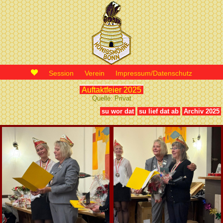
Session
Verein
Impressum/Datenschutz
Auftaktfeier 2025
Quelle: Privat
su wor dat
su lief dat ab
Archiv 2025