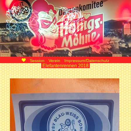
Session
Verein
Impressum/Datenschutz
Elefantenrennen 2018
Damenkomitee Honigsmöhne Bonn e.V. von 1889