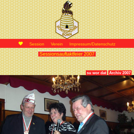
Session
Verein
Impressum/Datenschutz
Sessionsauftaktfeier 2007
su wor dat
Archiv 2007