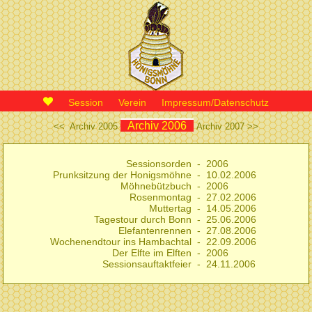
Session
Verein
Impressum/Datenschutz
Archiv 2006
<< Archiv 2005
Archiv 2007 >>
Sessionsorden
- 2006
Prunksitzung der Honigsmöhne
- 10.02.2006
Möhnebützbuch
- 2006
Rosenmontag
- 27.02.2006
Muttertag
- 14.05.2006
Tagestour durch Bonn
- 25.06.2006
Elefantenrennen
- 27.08.2006
Wochenendtour ins Hambachtal
- 22.09.2006
Der Elfte im Elften
- 2006
Sessionsauftaktfeier
- 24.11.2006