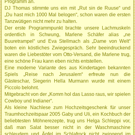
Programm an.
DJ Thomas stimmte uns ein mit „Rut sin de Ruuse“ und
„Du hast mich 1000 Mal belogen“, schon waren die ersten
Tanzwütigen nicht mehr zu halten.
Der erste Programmpunkt brachte unsere Lachmuskeln
ordentlich in Schwung, Marlene Schäfer alias „ne
Buuretrampel“ und Eva Stellmach als „Dame von Welt“
boten ein köstliches Zwiegespräch. Sehr beeindruckend
waren die Liebestöter vom Otto-Versand, die Marlene trug,
eine schöne Frau kann eben nichts entstellen.
Eine moderne Variante des aus Kindertagen bekannten
Spiels „Reise nach Jerusalem“ erfreute nun die
Gästeschar, Siegerin Hella Murmann wurde mit einem
Piccolo belohnt.
Mitgebracht von der „Komm hol das Lasso raus, wir spielen
Cowboy und Indianer“.
Als kleine Nachlese zum Hochzeitsgeschenk für unser
Traumhochzeitspaar 2005 Gaby und Uli, ein Kochbuch der
beliebtesten Möhnerezepte, trug uns Helga Schleppi vor,
daß man Salat besser nicht in der Waschmaschine
schleudern und Äpfel im Schlafrock nicht zwingend im