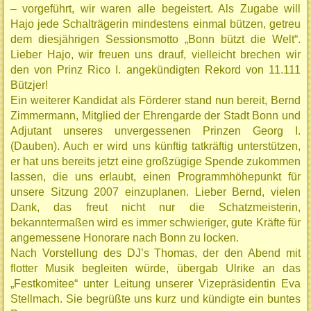
– vorgeführt, wir waren alle begeistert. Als Zugabe will
Hajo jede Schalträgerin mindestens einmal bützen, getreu
dem diesjährigen Sessionsmotto „Bonn bützt die Welt“.
Lieber Hajo, wir freuen uns drauf, vielleicht brechen wir
den von Prinz Rico I. angekündigten Rekord von 11.111
Bützjer!
Ein weiterer Kandidat als Förderer stand nun bereit, Bernd
Zimmermann, Mitglied der Ehrengarde der Stadt Bonn und
Adjutant unseres unvergessenen Prinzen Georg I.
(Dauben). Auch er wird uns künftig tatkräftig unterstützen,
er hat uns bereits jetzt eine großzügige Spende zukommen
lassen, die uns erlaubt, einen Programmhöhepunkt für
unsere Sitzung 2007 einzuplanen. Lieber Bernd, vielen
Dank, das freut nicht nur die Schatzmeisterin,
bekanntermaßen wird es immer schwieriger, gute Kräfte für
angemessene Honorare nach Bonn zu locken.
Nach Vorstellung des DJ’s Thomas, der den Abend mit
flotter Musik begleiten würde, übergab Ulrike an das
„Festkomitee“ unter Leitung unserer Vizepräsidentin Eva
Stellmach. Sie begrüßte uns kurz und kündigte ein buntes