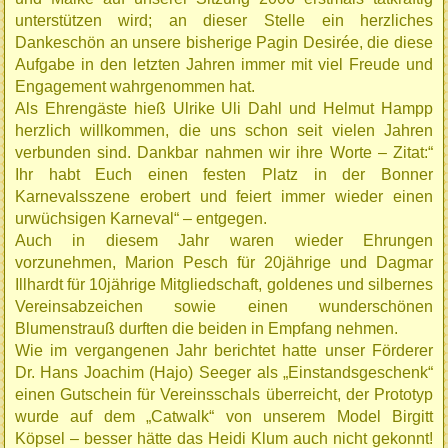
unterstützen wird; an dieser Stelle ein herzliches
Dankeschön an unsere bisherige Pagin Desirée, die diese
Aufgabe in den letzten Jahren immer mit viel Freude und
Engagement wahrgenommen hat.
Als Ehrengäste hieß Ulrike Uli Dahl und Helmut Hampp
herzlich willkommen, die uns schon seit vielen Jahren
verbunden sind. Dankbar nahmen wir ihre Worte – Zitat:“
Ihr habt Euch einen festen Platz in der Bonner
Karnevalsszene erobert und feiert immer wieder einen
urwüchsigen Karneval“ – entgegen.
Auch in diesem Jahr waren wieder Ehrungen
vorzunehmen, Marion Pesch für 20jährige und Dagmar
Illhardt für 10jährige Mitgliedschaft, goldenes und silbernes
Vereinsabzeichen sowie einen wunderschönen
Blumenstrauß durften die beiden in Empfang nehmen.
Wie im vergangenen Jahr berichtet hatte unser Förderer
Dr. Hans Joachim (Hajo) Seeger als „Einstandsgeschenk“
einen Gutschein für Vereinsschals überreicht, der Prototyp
wurde auf dem „Catwalk“ von unserem Model Birgitt
Köpsel – besser hätte das Heidi Klum auch nicht gekonnt!